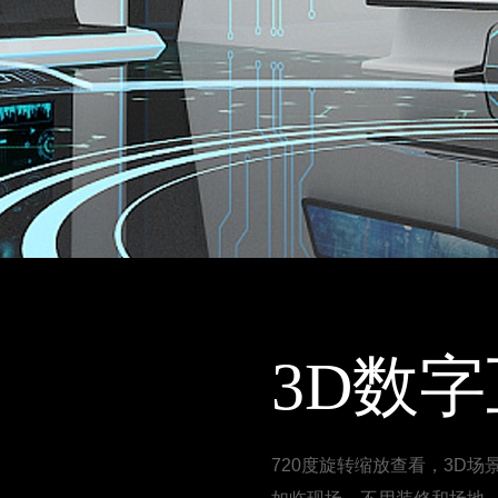
3D数
720度旋转缩放查看，3D场