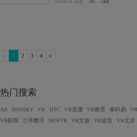
达到420万台，同比增长31%。
2018-09-22
标签：
IDC
一体机
«
1
2
3
4
»
热门搜索
AR
HOSSKY
VR
HTC
VR直播
VR教育
泰科易
V
VR影院
兰亭数字
HOSVR
VR文旅
VR故宫
VR北京