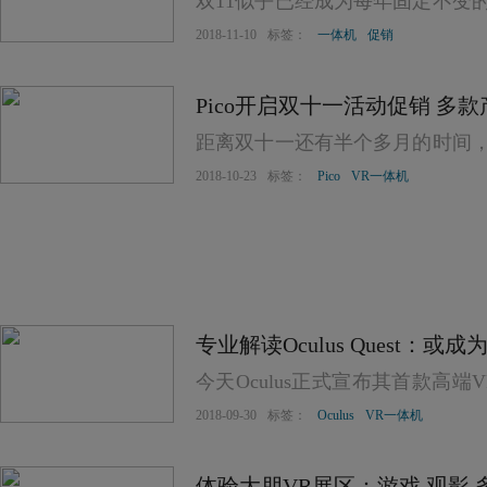
双11似乎已经成为每年固定不变
地，当然双十一很多VR设备也都
2018-11-10
标签：
一体机
促销
Pico开启双十一活动促销 多
距离双十一还有半个多月的时间
动的预售活动，当然VR厂商也不甘
2018-10-23
标签：
Pico
VR一体机
了双十一促销活动页面。
专业解读Oculus Quest：
今天Oculus正式宣布其首款高端VR一
市。
2018-09-30
标签：
Oculus
VR一体机
体验大朋VR展区：游戏 观影