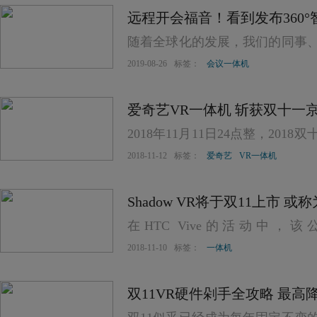
远程开会福音！看到发布360
随着全球化的发展，我们的同事
有效率？
2019-08-26
标签：
会议一体机
爱奇艺VR一体机 斩获双十一
2018年11月11日24点整，201
交额华丽落幕！
2018-11-12
标签：
爱奇艺
VR一体机
Shadow VR将于双11上市 或称为
在HTC Vive的活动中，该
Creator’的‘Shadow VR一体机’。
2018-11-10
标签：
一体机
双11VR硬件剁手全攻略 最