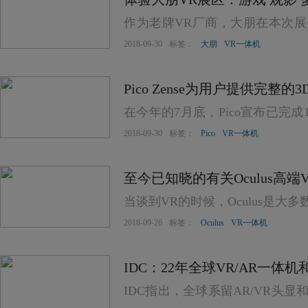
作为老牌VR厂商，大朋在本次
其中包括大朋全景声巨幕影院、以
2018-09-30
标签：
大朋
VR一体机
Pico Zense为用户提供完整
在今年的7月底，Pico宣布已完成
不被投资者看好的情况下，Pico
2018-09-30
标签：
Pico
VR一体机
心针。
至今已知晓的有关Oculus高端VR
当谈到VR的时候，Oculus是大
2018-09-26
标签：
Oculus
VR一体机
IDC：22年全球VR/AR一体
IDC指出，全球系留AR/VR头显和