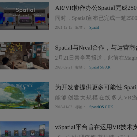
AR/VR协作办公Spatial完
同时，Spatial宣布已完成一笔2
平台
万美元。
2021-12-15
标签：
Spatial
Spatial与Nreal合作，与运
2月21日青亭网报道，此前在Magic 
平台Spatial，今天宣布和AR
2020-02-21
标签：
Spatial 5G AR
作，推出5G AR协作解决方案。
为开发者提供更多可能性 Spati
能够创建大规模在线多人VR游戏并
SpatialOS游戏开发工具包（GD
2018-11-02
标签：
SpatialOS GDK
vSpatial平台旨在运用VR技