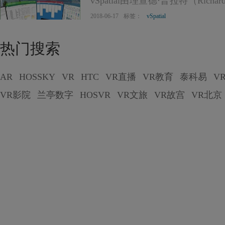
vSpatial由理查德·普拉特（Richard
创建，这个新平台旨在利用vr
2018-06-17
标签：
vSpatial
作......
热门搜索
AR
HOSSKY
VR
HTC
VR直播
VR教育
泰科易
V
VR影院
兰亭数字
HOSVR
VR文旅
VR故宫
VR北京