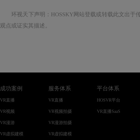
环视天下声明：HOSSKY网站登载或转载此文出于
观点或证实其描述。
成功案例
服务体系
平台体系
VR直播
VR直播
HOSVR平台
VR视频
VR视频拍摄
VR直播SaaS
VR漫游
VR漫游拍摄
VR虚拟建模
VR虚拟建模