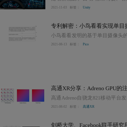
机界面（HMI）作为这些前沿技
2021-11-03
标签：
Unity
是显而易见的，同时，HMI水准
专利解密：小鸟看看实现单目
小鸟看看发明的基于单目摄像头
的图像信息，并基于VR图像处
2021-08-13
标签：
Pico
可对目标对象的定位追踪。
高通XR分享：Adreno GP
高通Adreno自骁龙821移动
着骁龙移动平台的发展而不断提升，包括
2021-08-02
标签：
高通XR
平台，以及用于Oculus Quest 2
剑桥大学、Facebook联手研