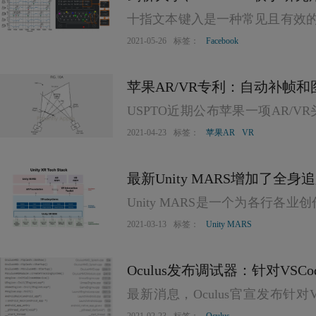
十指文本键入是一种常见且有效
的改进优化，十指文本键入对虚
2021-05-26
标签：
Facebook
行。然而，缺乏固定的物理参照
苹果AR/VR专利：自动补帧
了影响。
USPTO近期公布苹果一项AR/VR
提出了一种在视频或其它应用丢
2021-04-23
标签：
苹果AR
VR
最新Unity MARS增加了全身追
Unity MARS是一个为各行各
合现实/增强现实创作工具集。
2021-03-13
标签：
Unity MARS
Oculus发布调试器：针对VSCo
最新消息，Oculus官宣发布针对