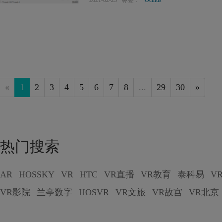
Quest和Quest 2开发者调试原生C
2021-02-23
标签：
Oculus
«
1
2
3
4
5
6
7
8
...
29
30
»
热门搜索
AR
HOSSKY
VR
HTC
VR直播
VR教育
泰科易
V
VR影院
兰亭数字
HOSVR
VR文旅
VR故宫
VR北京