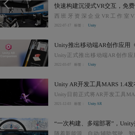
快速构建沉浸式VR交互，免费开源U
西班牙资深企业VR工作室VR
版发布
包“UltimateXR”公共版本，旨
2022-07-17
标签：
Unity
Unity推出移动端AR创作应用《AR
Unity正式推出移动端AR创作应用
Companion》前身为Unity 
2022-03-07
标签：
Unity
在去年初开启公测。
Unity AR开发工具MARS 
Unity日前正式将AR开发工具M
惠。新迭代优化了遮挡和网格物
2021-12-03
标签：
Unity AR
“一次构建、多端部署”，Uni
随着新能源、自动/辅助驾驶、
擎